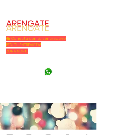
ARENGATE
ARENGATE
🎭 Con
ectá con tu ser creativo
PEDÍ TU ENTREVISTA!
ZONA NORTE