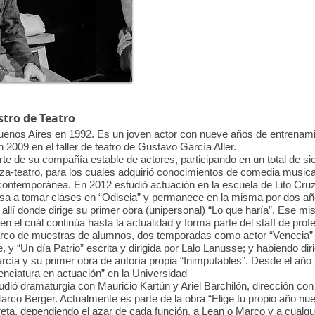
stro de Teatro
nos Aires en 1992. Es un joven actor con nueve años de entrenamien
2009 en el taller de teatro de Gustavo García Aller.
e de su compañía estable de actores, participando en un total de sie
nza-teatro, para los cuales adquirió conocimientos de comedia musica
contemporánea. En 2012 estudió actuación en la escuela de Lito Cr
a a tomar clases en “Odiseia” y permanece en la misma por dos año
 allí donde dirige su primer obra (unipersonal) “Lo que haría”. Ese m
 en el cuál continúa hasta la actualidad y forma parte del staff de pro
rco de muestras de alumnos, dos temporadas como actor “Venecia
e, y “Un día Patrio” escrita y dirigida por Lalo Lanusse; y habiendo 
rcía y su primer obra de autoría propia “Inimputables”. Desde el año
enciatura en actuación” en la Universidad
tudió dramaturgia con Mauricio Kartún y Ariel Barchilón, dirección c
co Berger. Actualmente es parte de la obra “Elige tu propio año nuevo
reta, dependiendo el azar de cada función, a Lean o Marco y a cualqui