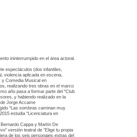
to ininterrumpido en el área actoral.
te espectáculos (dos infantiles,
l, violencia aplicada en escena,
uz y Comedia Musical en
s, realizando tres obras en el marco
ismo año pasa a formar parte del “Club
fesores, y habiendo realizado en la
” de Jorge Accame
dirigido “Las sombras caminan muy
 2015 estudia “Licenciatura en
on Bernardo Cappa y Martín De
” versión teatral de "Elige tu propia
era de los seis personajes extras del