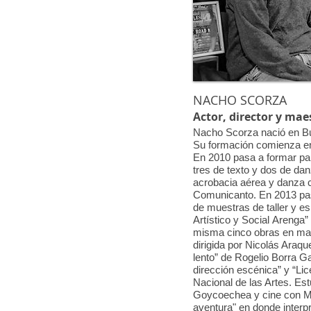
NACHO SCORZA
Actor, director y mae
Nacho Scorza nació en Bue
Su formación comienza en 
En 2010 pasa a formar part
tres de texto y dos de da
acrobacia aérea y danza 
Comunicanto. En 2013 pas
de muestras de taller y es
Artístico y Social Arenga”
misma cinco obras en ma
dirigida por Nicolás Araqu
lento” de Rogelio Borra Ga
dirección escénica” y “Lic
Nacional de las Artes. Es
Goycoechea y cine con Mar
aventura" en donde interp