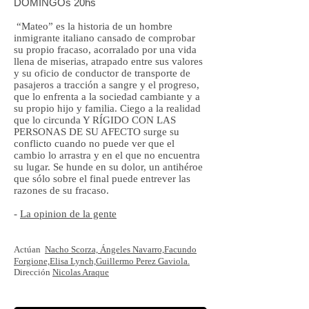
DOMINGOs
20hs
“Mateo” es la historia de un hombre
inmigrante italiano cansado de comprobar
su propio fracaso, acorralado por una vida
llena de miserias, atrapado entre sus valores
y su oficio de conductor de transporte de
pasajeros a tracción a sangre y el progreso,
que lo enfrenta a la sociedad cambiante y a
su propio hijo y familia. Ciego a la realidad
que lo circunda Y RÍGIDO CON LAS
PERSONAS DE SU AFECTO surge su
conflicto cuando no puede ver que el
cambio lo arrastra y en el que no encuentra
su lugar. Se hunde en su dolor, un antihéroe
que sólo sobre el final puede entrever las
razones de su fracaso.
-
La opinion de la gente
Actúan
Nacho Scorza,
Ángeles Navarro,
Facundo
Forgione,
Elisa Lynch,
Guillermo Perez Gaviola.
Dirección
Nicolas Araque